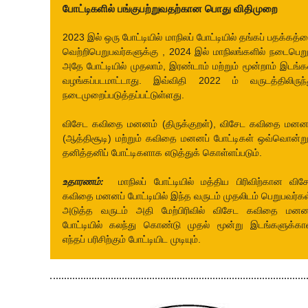
போட்டிகளில் பங்குபற்றுவதற்கான பொது விதிமுறை
2023 இல் ஒரு போட்டியில் மாநிலப் போட்டியில் தங்கப் பதக்கத்
வெற்றிபெறுபவர்களுக்கு , 2024 இல் மாநிலங்களில் நடைபெறு
அதே போட்டியில் முதலாம், இரண்டாம் மற்றும் மூன்றாம் இடங்க
வழங்கப்படமாட்டாது. இவ்விதி
2022 ம் வருடத்திலிருந்
நடைமுறைப்படுத்தப்பட்டுள்ளது.
விசேட கவிதை மனனம் (திருக்குறள்), விசேட கவிதை மனன
(ஆத்திசூடி) மற்றும் கவிதை மனனப் போட்டிகள் ஒவ்வொன்று
தனித்தனிப் போட்டிகளாக எடுத்துக் கொள்ளப்படும்.
உதாரணம்:
மாநிலப் போட்டியில் மத்திய பிரிவிற்கான விச
கவிதை மனனப் போட்டியில் இந்த வருடம் முதலிடம் பெறுபவர்கள
அடுத்த வருடம் அதி மேற்பிரிவில் விசேட கவிதை மனன
போட்டியில் கலந்து கொண்டு முதல் மூன்று இடங்களுக்க
எந்தப் பரிசிற்கும் போட்டியிட முடியும்.