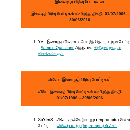
இளைஞர் பிரிவு போட்டிகள்
இளைஞர் பிரிவு போட்டிகள்
=> பிறந்த திகதி: 01/07/2006 –
30/06/2010
YV - இளைஞர் பிரிவு வாய்மொழித் தொடர்பாற்றல் போட்டி
-
Sample Questions
அதற்கான
விதிமுறைகளு
ம்
விளக்கங்களும்
விசேட இளைஞர் பிரிவு போட்டிகள்
விசேட இளைஞர் பிரிவு போட்டிகள்
=> பிறந்த திகதி:
01/07/1999 – 30/06/2006
SpYImS - விசேட முன்னேற்பாடற்ற (Impromptu)
பேச்சு
போட்டி -
முன்னேற்பாடற்ற (Impromptu) பேச்சுப்