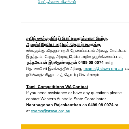
போட்டிக்கான விளக்கம்
தமிழ் ஊக்குவிப்புப் போட்டிகளுக்கான மேற்கு
அவுஸ்திரேலிய மாநிலத் தொடர்புகளுக்கு
உங்களுக்கு ஏதேனும் உதவி தேவைப்பட்டால் அல்லது கேள்விகள்
இருந்தால், மேற்கு அவுஸ்திரேலிய மாநில ஒருங்கிணைப்பாளர்
நந்தகோபன் இராஜேஸ்காந்தன்
0499 08 0074
என்ற
தொலைபேசி இலக்கத்தில் அல்லது
exams@stswa.org.au
என
றமின்னஞ்சலினூடாகத் தொடர்பு கொள்ளவும்.
Tamil Competitions WA Contact
If you need assistance or have any questions please
contact Western Australia State Coordinator
Nanthagoban Rajeskanthan
on
0499 08 0074
or
at
exams@stswa.org.au